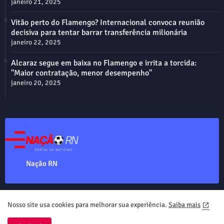
janeiro 21, 2025
Vitão perto do Flamengo? Internacional convoca reunião
decisiva para tentar barrar transferência milionária
janeiro 22, 2025
Alcaraz segue em baixa no Flamengo e irrita a torcida:
"Maior contratação, menor desempenho"
janeiro 20, 2025
Nação RN
Nosso site usa cookies para melhorar sua experiência.
Saiba mais
Home
About
Contact us
Privacy Policy