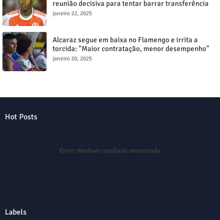
reunião decisiva para tentar barrar transferência
milionária
janeiro 22, 2025
Alcaraz segue em baixa no Flamengo e irrita a
torcida: "Maior contratação, menor desempenho"
janeiro 20, 2025
Hot Posts
Error:
Nenhum resultado encontrado
Labels