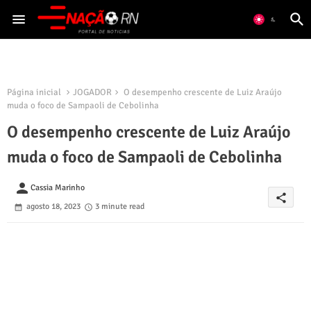
Página inicial
JOGADOR
O desempenho crescente de Luiz Araújo
muda o foco de Sampaoli de Cebolinha
O desempenho crescente de Luiz Araújo
muda o foco de Sampaoli de Cebolinha
person
Cassia Marinho
share
agosto 18, 2023
3 minute read