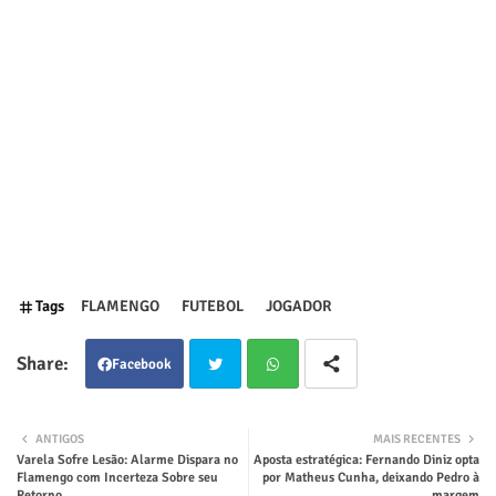
Tags
FLAMENGO
FUTEBOL
JOGADOR
Facebook
Twit
Wha
ANTIGOS
MAIS RECENTES
Varela Sofre Lesão: Alarme Dispara no
Aposta estratégica: Fernando Diniz opta
ter
tsap
Flamengo com Incerteza Sobre seu
por Matheus Cunha, deixando Pedro à
Retorno
margem