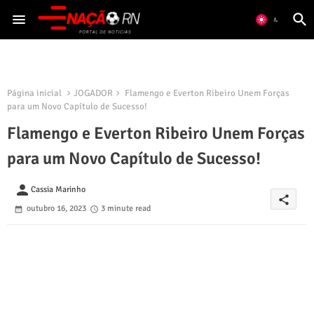
Página inicial
JOGADOR
Flamengo e Everton Ribeiro Unem Forças
para um Novo Capítulo de Sucesso!
Flamengo e Everton Ribeiro Unem Forças
para um Novo Capítulo de Sucesso!
person
Cassia Marinho
share
outubro 16, 2023
3 minute read