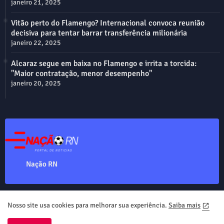
janeiro 21, 2025
Vitão perto do Flamengo? Internacional convoca reunião
decisiva para tentar barrar transferência milionária
janeiro 22, 2025
Alcaraz segue em baixa no Flamengo e irrita a torcida:
"Maior contratação, menor desempenho"
janeiro 20, 2025
Nação RN
Nosso site usa cookies para melhorar sua experiência.
Saiba mais
Home
About
Contact us
Privacy Policy