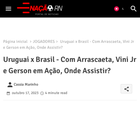
Página inicial
JOGADORES
Uruguai x Brasil - Com Arrascaeta, Vini Jr
e Gerson em Ação, Onde Assistir?
Uruguai x Brasil - Com Arrascaeta, Vini Jr
e Gerson em Ação, Onde Assistir?
person
Cassia Marinho
share
outubro 17, 2023
4 minute read