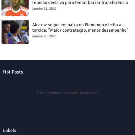
reunião decisiva para tentar barrar transferência
milionária
janeiro 22, 2025
Alcaraz segue em baixa no Flamengo e irrita a
torcida: "Maior contratação, menor desempenho"
janeiro 20, 2025
Hot Posts
Error:
Nenhum resultado encontrado
Labels