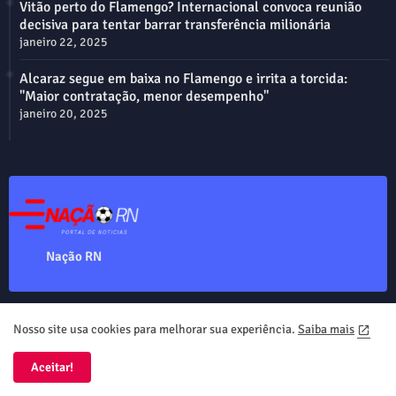
Vitão perto do Flamengo? Internacional convoca reunião
decisiva para tentar barrar transferência milionária
janeiro 22, 2025
Alcaraz segue em baixa no Flamengo e irrita a torcida:
"Maior contratação, menor desempenho"
janeiro 20, 2025
Nação RN
Nosso site usa cookies para melhorar sua experiência.
Saiba mais
Home
About
Contact us
Privacy Policy
Aceitar!
Nação RN Copyright ©