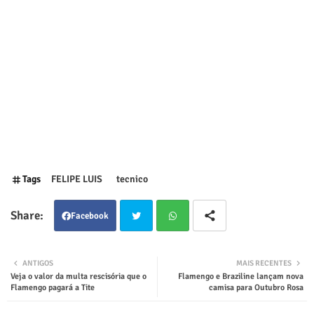
Tags
FELIPE LUIS
tecnico
Facebook
Twit
Wha
ANTIGOS
MAIS RECENTES
Veja o valor da multa rescisória que o
Flamengo e Braziline lançam nova
ter
tsap
Flamengo pagará a Tite
camisa para Outubro Rosa
p