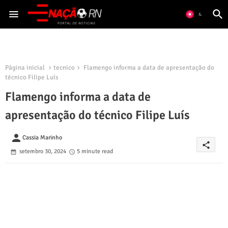
Página inicial
tecnico
Flamengo informa a data de apresentação do
técnico Filipe Luís
Flamengo informa a data de
apresentação do técnico Filipe Luís
person
Cassia Marinho
share
setembro 30, 2024
5 minute read