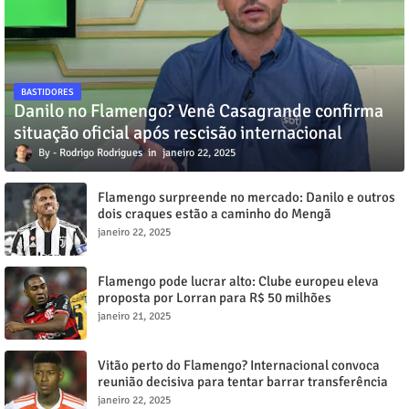
BASTIDORES
Danilo no Flamengo? Venê Casagrande confirma
situação oficial após rescisão internacional
Rodrigo Rodrigues
janeiro 22, 2025
Flamengo surpreende no mercado: Danilo e outros
dois craques estão a caminho do Mengã
janeiro 22, 2025
Flamengo pode lucrar alto: Clube europeu eleva
proposta por Lorran para R$ 50 milhões
janeiro 21, 2025
Vitão perto do Flamengo? Internacional convoca
reunião decisiva para tentar barrar transferência
milionária
janeiro 22, 2025