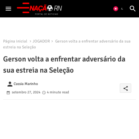
Página inicial
JOGADOR
Gerson volta a enfrentar adversário da sua
estreia na Seleção
Gerson volta a enfrentar adversário da
sua estreia na Seleção
person
Cassia Marinho
share
setembro 27, 2024
4 minute read