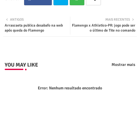
Twit
Wha
ANTIGOS
MAIS RECENTES
Arrascaeta publica desabafo na web
Flamengo x Athletico-PR: jogo pode ser
ter
tsap
após queda do Flamengo
o último de Tite no comando
p
YOU MAY LIKE
Mostrar mais
Error:
Nenhum resultado encontrado