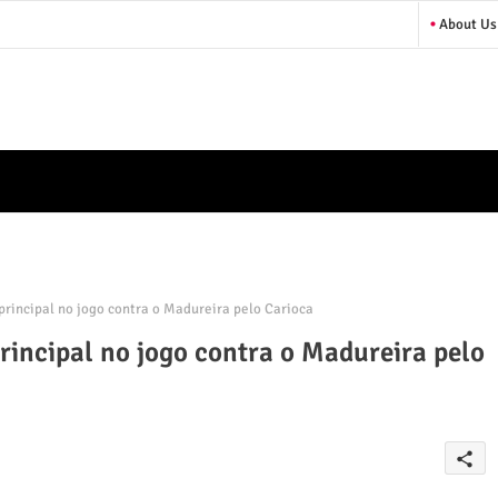
About Us
rincipal no jogo contra o Madureira pelo Carioca
rincipal no jogo contra o Madureira pelo
share