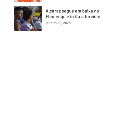
milionária
Alcaraz segue em baixa no
Flamengo e irrita a torcida:
"Maior contratação, menor
janeiro 20, 2025
desempenho"