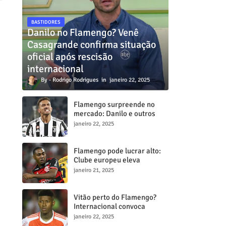
BASTIDORES
Danilo no Flamengo? Venê
Casagrande confirma situação
oficial após rescisão
internacional
Rodrigo Rodrigues
janeiro 22, 2025
Flamengo surpreende no
mercado: Danilo e outros
dois craques estão a
janeiro 22, 2025
caminho do Mengã
Flamengo pode lucrar alto:
Clube europeu eleva
proposta por Lorran para R$
janeiro 21, 2025
50 milhões
Vitão perto do Flamengo?
Internacional convoca
reunião decisiva para tentar
janeiro 22, 2025
barrar transferência