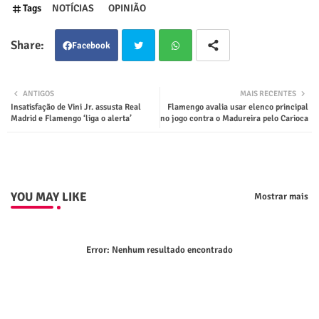
Tags
NOTÍCIAS
OPINIÃO
Facebook
Twit
Wha
ANTIGOS
MAIS RECENTES
Insatisfação de Vini Jr. assusta Real
Flamengo avalia usar elenco principal
ter
tsap
Madrid e Flamengo ‘liga o alerta’
no jogo contra o Madureira pelo Carioca
p
YOU MAY LIKE
Mostrar mais
Error:
Nenhum resultado encontrado