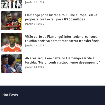
janeiro 22, 2025
Flamengo pode lucrar alto: Clube europeu eleva
proposta por Lorran para R$ 50 milhões
janeiro 21, 2025
Vitão perto do Flamengo? Internacional convoca
reunião decisiva para tentar barrar transferência
milionária
janeiro 22, 2025
Alcaraz segue em baixa no Flamengo e irrita a
torcida: "Maior contratação, menor desempenho"
janeiro 20, 2025
Hot Posts