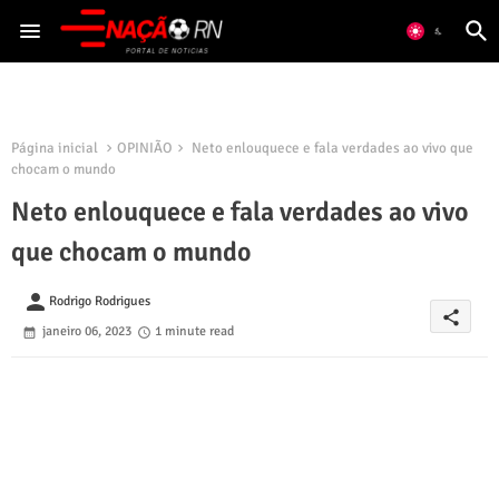
Página inicial
OPINIÃO
Neto enlouquece e fala verdades ao vivo que
chocam o mundo
Neto enlouquece e fala verdades ao vivo
que chocam o mundo
person
Rodrigo Rodrigues
share
janeiro 06, 2023
1 minute read