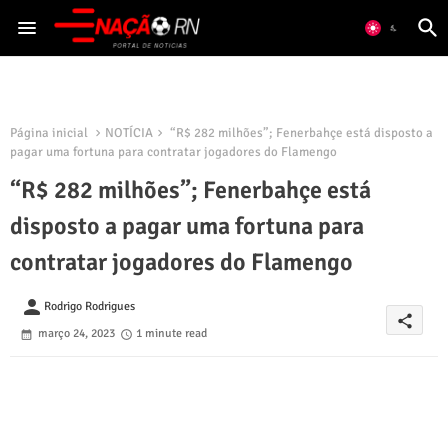
Página inicial
NOTÍCIA
“R$ 282 milhões”; Fenerbahçe está disposto a
pagar uma fortuna para contratar jogadores do Flamengo
“R$ 282 milhões”; Fenerbahçe está
disposto a pagar uma fortuna para
contratar jogadores do Flamengo
person
Rodrigo Rodrigues
share
março 24, 2023
1 minute read