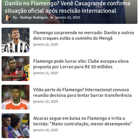
Danilo no Flamengo? Venê Casagrande confirma
situação oficial após rescisão internacional
Rodrigo Rodrigues
janeiro 22, 2025
Flamengo surpreende no mercado: Danilo e outros
dois craques estão a caminho do Mengã
janeiro 22, 2025
Flamengo pode lucrar alto: Clube europeu eleva
proposta por Lorran para R$ 50 milhões
janeiro 21, 2025
Vitão perto do Flamengo? Internacional convoca
reunião decisiva para tentar barrar transferência
milionária
janeiro 22, 2025
Alcaraz segue em baixa no Flamengo e irrita a
torcida: "Maior contratação, menor desempenho"
janeiro 20, 2025