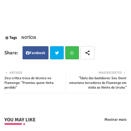
Tags
NOTÍCIA
Facebook
Twit
Wha
ANTIGOS
MAIS RECENTES
Zico critica troca de técnico no
"Ídolo dos bastidores: Seu Denir
ter
tsap
Flamengo: "Premiou quem tinha
emociona torcedores do Flamengo em
perdido"
visita ao Ninho do Urubu"
p
YOU MAY LIKE
Mostrar mais