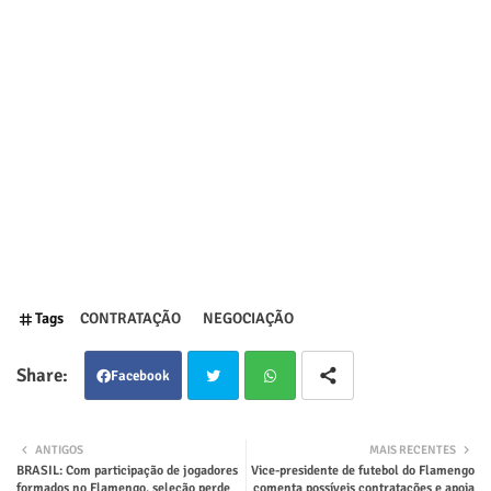
Tags
CONTRATAÇÃO
NEGOCIAÇÃO
Facebook
Twit
Wha
ANTIGOS
MAIS RECENTES
BRASIL: Com participação de jogadores
Vice-presidente de futebol do Flamengo
ter
tsap
formados no Flamengo, seleção perde
comenta possíveis contratações e apoia