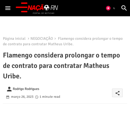
Página inicial
NEGOCIAÇÃO
Flamengo considera prolongar o tempo
de contrato para contratar Matheus Uribe.
Flamengo considera prolongar o tempo
de contrato para contratar Matheus
Uribe.
person
Rodrigo Rodrigues
share
março 26, 2023
1 minute read