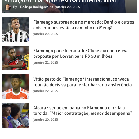
situação oficial após rescisão internacional
Rodrigo Rodrigues
janeiro 22, 2025
Flamengo surpreende no mercado: Danilo e outros
dois craques estão a caminho do Mengã
janeiro 22, 2025
Flamengo pode lucrar alto: Clube europeu eleva
proposta por Lorran para R$ 50 milhões
janeiro 21, 2025
Vitão perto do Flamengo? Internacional convoca
reunião decisiva para tentar barrar transferência
milionária
janeiro 22, 2025
Alcaraz segue em baixa no Flamengo e irrita a
torcida: "Maior contratação, menor desempenho"
janeiro 20, 2025