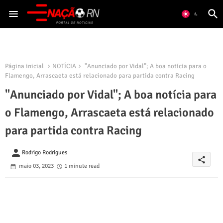
Página inicial
NOTÍCIA
"Anunciado por Vidal"; A boa notícia para o
Flamengo, Arrascaeta está relacionado para partida contra Racing
"Anunciado por Vidal"; A boa notícia para
o Flamengo, Arrascaeta está relacionado
para partida contra Racing
person
Rodrigo Rodrigues
share
maio 03, 2023
1 minute read