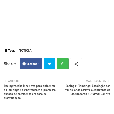
Tags
NOTÍCIA
Facebook
Twit
Wha
ANTIGOS
MAIS RECENTES
Racing recebe incentivo para enfrentar
Racing x Flamengo: Escalação dos
ter
tsap
o Flamengo na Libertadores e promessa
times, onde assistir o confronto da
ousada de presidente em caso de
Libertadores AO VIVO; Confira
classificação
p