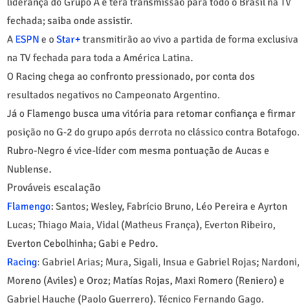
liderança do Grupo A e terá transmissão para todo o Brasil na TV
fechada; saiba onde assistir.
A
ESPN
e o
Star+
transmitirão ao vivo a partida de forma exclusiva
na TV fechada para toda a América Latina.
O Racing chega ao confronto pressionado, por conta dos
resultados negativos no Campeonato Argentino.
Já o Flamengo busca uma vitória para retomar confiança e firmar
posição no G-2 do grupo após derrota no clássico contra Botafogo.
Rubro-Negro é vice-líder com mesma pontuação de Aucas e
Nublense.
Prováveis escalação
Flamengo
: Santos; Wesley, Fabrício Bruno, Léo Pereira e Ayrton
Lucas; Thiago Maia, Vidal (Matheus França), Everton Ribeiro,
Everton Cebolhinha; Gabi e Pedro.
Racing
: Gabriel Arias; Mura, Sigali, Insua e Gabriel Rojas; Nardoni,
Moreno (Aviles) e Oroz; Matías Rojas, Maxi Romero (Reniero) e
Gabriel Hauche (Paolo Guerrero). Técnico Fernando Gago.