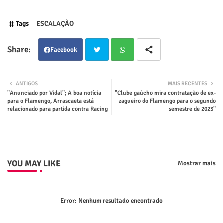
Tags
ESCALAÇÃO
Facebook
Twit
Wha
ANTIGOS
MAIS RECENTES
"Anunciado por Vidal"; A boa notícia
"Clube gaúcho mira contratação de ex-
ter
tsap
para o Flamengo, Arrascaeta está
zagueiro do Flamengo para o segundo
relacionado para partida contra Racing
semestre de 2023"
p
YOU MAY LIKE
Mostrar mais
Error:
Nenhum resultado encontrado