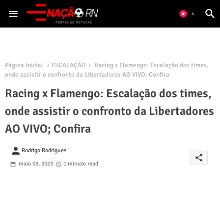
Página inicial
ESCALAÇÃO
Racing x Flamengo: Escalação dos times,
onde assistir o confronto da Libertadores AO VIVO; Confira
Racing x Flamengo: Escalação dos times,
onde assistir o confronto da Libertadores
AO VIVO; Confira
person
Rodrigo Rodrigues
share
maio 03, 2023
1 minute read