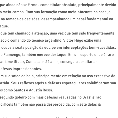
 que ainda não se firmou como titular absoluto, principalmente devido
no meio-campo. Com sua formação como meia-atacante na base, o
o na tomada de decisões, desempenhando um papel fundamental na
taque.
va que tem chamado a atenção, uma vez que tem sido frequentemente
ob o comando do técnico argentino. Victor Hugo exibe uma
 ocupa a sexta posição da equipe em interceptações bem-sucedidas.
o do Flamengo, também merece destaque. Em um esporte onde é raro
o time titular, Cunha, aos 22 anos, conseguiu desafiar as
defesas impressionantes.
m sua saída de bola, principalmente em relação ao uso excessivo do
rtida. Seus reflexos ágeis e defesas espetaculares solidificaram sua
s como Santos e Agustín Rossi.
egundo goleiro com mais defesas realizadas no Brasileirão,
s difíceis também não passa despercebida, com sete delas já