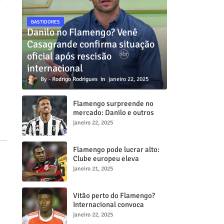
BASTIDORES
Danilo no Flamengo? Venê
Casagrande confirma situação
oficial após rescisão
internacional
Rodrigo Rodrigues
janeiro 22, 2025
Flamengo surpreende no
mercado: Danilo e outros
dois craques estão a
janeiro 22, 2025
caminho do Mengã
Flamengo pode lucrar alto:
Clube europeu eleva
proposta por Lorran para R$
janeiro 21, 2025
50 milhões
Vitão perto do Flamengo?
Internacional convoca
reunião decisiva para tentar
janeiro 22, 2025
barrar transferência