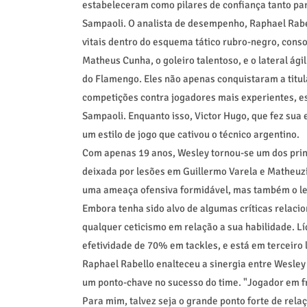
estabeleceram como pilares de confiança tanto para
Sampaoli. O analista de desempenho, Raphael Rabe
vitais dentro do esquema tático rubro-negro, con
Matheus Cunha, o goleiro talentoso, e o lateral á
do Flamengo. Eles não apenas conquistaram a tit
competições contra jogadores mais experientes, es
Sampaoli. Enquanto isso, Victor Hugo, que fez sua 
um estilo de jogo que cativou o técnico argentino.
Com apenas 19 anos, Wesley tornou-se um dos prin
deixada por lesões em Guillermo Varela e Matheuz
uma ameaça ofensiva formidável, mas também o lev
Embora tenha sido alvo de algumas críticas relac
qualquer ceticismo em relação a sua habilidade. L
efetividade de 70% em tackles, e está em terceiro 
Raphael Rabello enalteceu a sinergia entre Wesley 
um ponto-chave no sucesso do time. "Jogador em f
Para mim, talvez seja o grande ponto forte de relaç