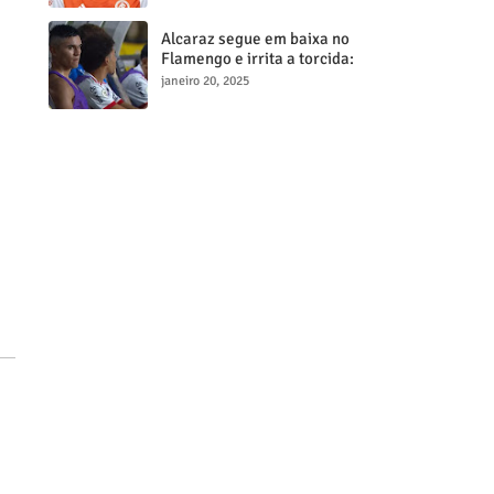
milionária
Alcaraz segue em baixa no
Flamengo e irrita a torcida:
"Maior contratação, menor
janeiro 20, 2025
desempenho"