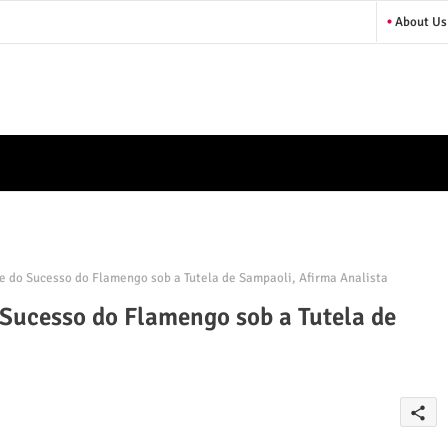
About Us
 do Sucesso do Flamengo sob a Tutela de Sampaoli, Afirma Analista
Sucesso do Flamengo sob a Tutela de
share