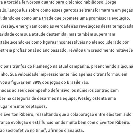
 a torcida fervorosa quanto para o técnico habilidoso, Jorge
llo, lançou luz sobre como esses garotos se transformaram em peças
solidando-se como uma tríade que promete uma promissora evolução.
gil Wesley, emergiram como as verdadeiras revelações desta temporad
ularidade com sua atitude destemida, mas também superaram
tabelecendo-se como figuras incontestáveis no elenco liderado por
estreia profissional no ano passado, revelou um crescimento notável e
cipais trunfos do Flamengo na atual campanha, preenchendo a lacun
inho. Sua velocidade impressionante não apenas o transformou em
ou a figurar em 89% dos jogos do Brasileirão.
ionadas ao seu desempenho defensivo, os números contradizem
íder na categoria de desarmes na equipe, Wesley ostenta uma
lugar em interceptações.
e Everton Ribeiro, ressaltando que a colaboração entre eles tem sido
ranca evolução e está funcionando muito bem com o Everton Ribeiro.
ão socioafetiva no time", afirmou o analista.