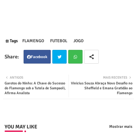
Tags
FLAMENGO
FUTEBOL
JOGO
Facebook
Twit
Wha
ANTIGOS
MAIS RECENTES
Garotos do Ninho: A Chave do Sucesso
Vinicius Souza Abraça Novo Desafio no
ter
tsap
do Flamengo sob a Tutela de Sampaoli,
Sheffield e Emana Gratidão ao
Afirma Analista
Flamengo
p
YOU MAY LIKE
Mostrar mais