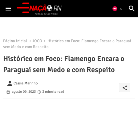
Página inicial
JOGO
Histórico em Foco: Flamengo Encara o Paraguai
sem Medo e com Respeito
Histórico em Foco: Flamengo Encara o
Paraguai sem Medo e com Respeito
person
Cassia Marinho
share
agosto 09, 2023
3 minute read