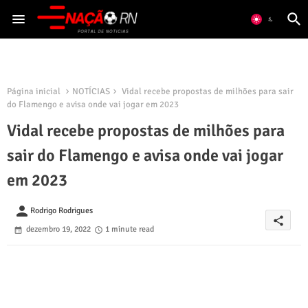
Página inicial
NOTÍCIAS
Vidal recebe propostas de milhões para sair
do Flamengo e avisa onde vai jogar em 2023
Vidal recebe propostas de milhões para
sair do Flamengo e avisa onde vai jogar
em 2023
person
Rodrigo Rodrigues
share
dezembro 19, 2022
1 minute read