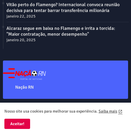
Vitão perto do Flamengo? Internacional convoca reunião
decisiva para tentar barrar transferência milionária
janeiro 22, 2025
Alcaraz segue em baixa no Flamengo e irrita a torcida:
"Maior contratação, menor desempenho"
janeiro 20, 2025
Nação RN
Nosso site usa cookies para melhorar sua experiência.
Saiba mais
Home
About
Contact us
Privacy Policy
Aceitar!
Nação RN Copyright ©