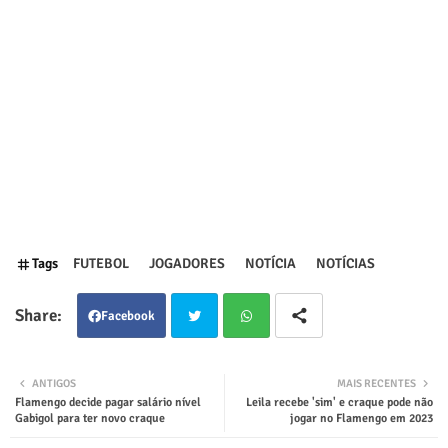
Tags
FUTEBOL
JOGADORES
NOTÍCIA
NOTÍCIAS
Facebook
Twit
Wha
ANTIGOS
MAIS RECENTES
Flamengo decide pagar salário nível
Leila recebe 'sim' e craque pode não
ter
tsap
Gabigol para ter novo craque
jogar no Flamengo em 2023