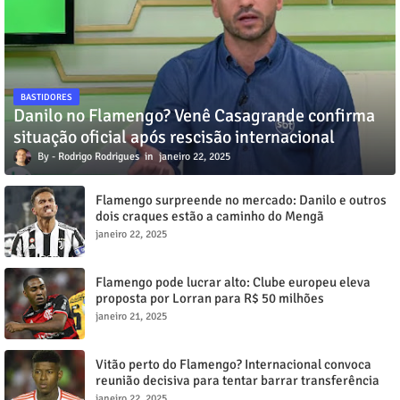
BASTIDORES
Danilo no Flamengo? Venê Casagrande confirma
situação oficial após rescisão internacional
Rodrigo Rodrigues
janeiro 22, 2025
Flamengo surpreende no mercado: Danilo e outros
dois craques estão a caminho do Mengã
janeiro 22, 2025
Flamengo pode lucrar alto: Clube europeu eleva
proposta por Lorran para R$ 50 milhões
janeiro 21, 2025
Vitão perto do Flamengo? Internacional convoca
reunião decisiva para tentar barrar transferência
milionária
janeiro 22, 2025