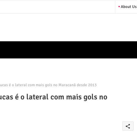
About Us
cas é o lateral com mais gols no Maracanã desde 2013
as é o lateral com mais gols no
share