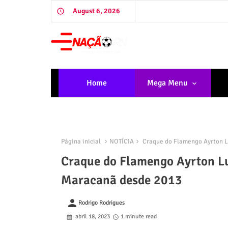
August 6, 2026
Home
Mega Menu
Página inicial
NOTÍCIA
Craque do Flamengo Ayrton Lu
Craque do Flamengo Ayrton Luc
Maracanã desde 2013
person
Rodrigo Rodrigues
abril 18, 2023
1 minute read