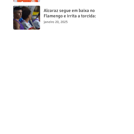
milionária
Alcaraz segue em baixa no
Flamengo e irrita a torcida:
"Maior contratação, menor
janeiro 20, 2025
desempenho"