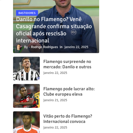
BASTIDORES
Danilo no Flamengo? Venê
Casagrande confirma situação
oficial após rescisão
internacional
Rodrigo Rodrigues
janeiro 22, 2025
Flamengo surpreende no
mercado: Danilo e outros
dois craques estão a
janeiro 22, 2025
caminho do Mengã
Flamengo pode lucrar alto:
Clube europeu eleva
proposta por Lorran para R$
janeiro 21, 2025
50 milhões
Vitão perto do Flamengo?
Internacional convoca
reunião decisiva para tentar
janeiro 22, 2025
barrar transferência